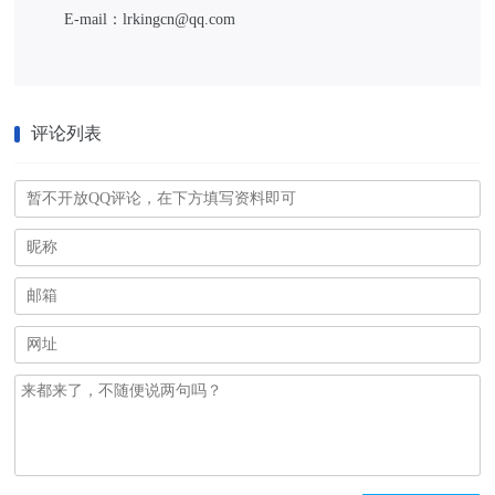
E-mail：lrkingcn@qq.com
评论列表