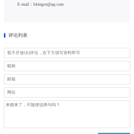
E-mail：lrkingcn@qq.com
评论列表